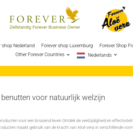
r shop Nederland
Forever shop Luxemburg
Forever Shop Fr
Other Forever Countries
Nederlands
benutten voor natuurlijk welzijn
ducten voor een bruisend leven Ontdek de veelzijdigheid en effectivitei
roducten maakt gebruik van de kracht van Aloë vera in verschillende vor