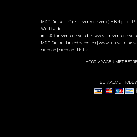
MDG Digital LLC ( Forever Aloë vera ) – Belgium | Po
Worldwide
info @ forever-aloe-vera.be |
www.forever-aloe-ver
MDG Digital
|
Linked websites
|
www.forever-aloe-v
sitemap
|
sitemap
|
Url List
VOOR VRAGEN MET BETR
BETAALMETHODES