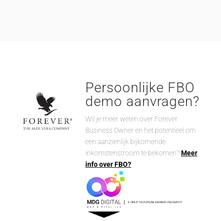
Persoonlijke FBO
demo aanvragen?
Wil je meer weten over Forever
Business Owner en het potentieel om
een aanzienlijk bijkomende
inkomstenstroom te bekomen?
Meer
info over FBO?