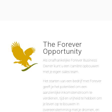
The Forever
Opportunity
Als onafhankelijke Forever Business
Owner kunt u een carrière opbouwen
met je eigen sales team.
Het starten van een bedrijf met Forever
geeft je het potentieel om een
aanzienlijke inkomstenstroom te
verdienen, tijd en vrijheid te hebben om
je leven op te bouwen in
overeenstemming met je dromen, en