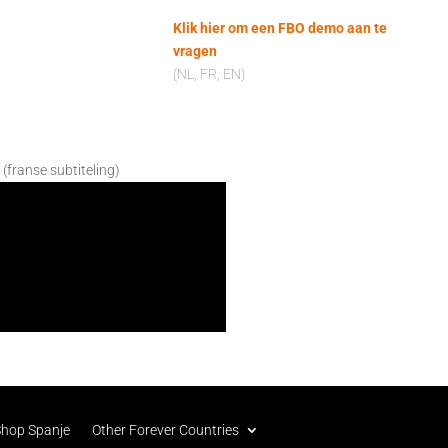
Klik hier om een FBO demo aan te
vragen
(NL, FR, EN)
 (franse subtiteling)
Shop Spanje
Other Forever Countries