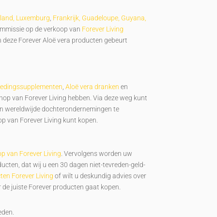
rland, Luxemburg
,
Frankrijk, Guadeloupe, Guyana,
commissie op de verkoop van
Forever Living
an deze Forever Aloë vera producten gebeurt
edingssupplementen
,
Aloë vera dranken
en
bshop van Forever Living hebben. Via deze weg kunt
zijn wereldwijde dochterondernemingen te
hop van Forever Living kunt kopen.
p van Forever Living
. Vervolgens worden uw
ducten, dat wij u een 30 dagen niet-tevreden-geld-
ten Forever Living
of wilt u deskundig advies over
r de juiste Forever producten gaat kopen.
eden.