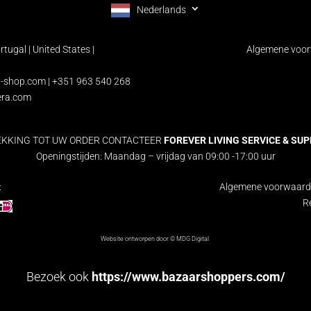
Nederlands
rtugal | United States |
Algemene voo
a-shop.com
| +351 963 540 268
era.com
EKKING TOT UW ORDER CONTACTEER
FOREVER LIVING SERVICE & SUPPO
Openingstijden: Maandag – vrijdag van 09:00 -17:00 uur
:
Algemene voorwaarde
R
Website ontworpen door ©
MDG Digital
Bezoek ook
https://www.bazaarshoppers.com/