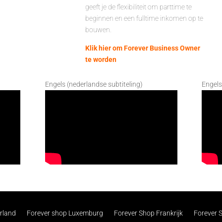
geeft je de flexibiliteit om parttime te
beginnen en een fulltime inkomen op te
bouwen.
Klik hier om Forever Business Owner
te worden
Engels (nederlandse subtiteling)
Engels
rland
Forever shop Luxemburg
Forever Shop Frankrijk
Forever 