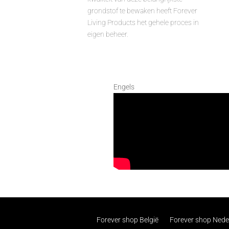
grondstof te bewaken heeft Forever
Living Products het gehele proces in
eigen beheer.
Engels
Forever shop België
Forever shop Nede