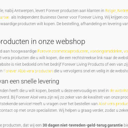
e, nabij Antwerpen, levert Forever producten aan klanten in
Belgie, Nede
aarten
als Independent Business Owner voor Forever Living. Wij krijgen 
gwaardige producten wilt kopen. De bestelling, afhandeling en levering v
producten in onze webshop
bod aan hoogwaardige
Forever cosmeticaproducten
,
voedingsmiddelen
,
vo
ë vera producten die u wilt kopen, die een rechtstreekse link naar de we
bsite is niet bedoeld om het bedrijf Forever Living Products of een van 
an
Forever Aloë vera producten
die u vervolgens snel en veilig in de webs
van een snelle levering
en heeft die u wilt kopen, bestelt u deze eenvoudig en snel in
de websho
rd. Bij Forever Aloë vera zijn wij zo zeker van de kwaliteit van onze pro
uitstekende service! Heeft u vragen over het bestellen van
Aloë vera produc
contact op met onze specialisten. Wij helpen u graag verder, zodat u zeke
nze producten, dat wij een
30 dagen niet-tevreden-geld-terug garantie
bi