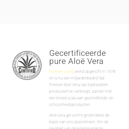
Gecertificeerde
pure Aloë Vera
Forever Living
werd opgericht in 1978
en is nu een miljardenbedrijf dat
Forever Aloë Vera van topkwaliteit
produceert en verkoopt, samen met
een breed scala aan gezondheids- en
schoonheidsproducten.
Aloë vera gel vormt grotendeels de
basis van ons assortiment. Om de
kwaliteit van deze belangrijkste