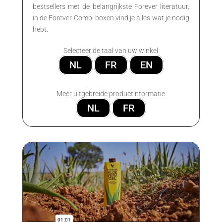
bestsellers met de belangrijkste Forever literatuur,
in de Forever Combi boxen vind je alles wat je nodig
hebt.
Selecteer de taal van uw winkel
NL
FR
EN
Meer uitgebreide productinformatie
NL
FR