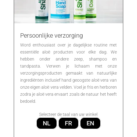
Persoonlijke verzorging
Word enthousiast over je dagelijkse routine met
essentiële aloë producten voor elke dag. We
hebben onder andere zeep, shampoo en
tandpasta. Verwen je lichaam met onze
verzorgingsproducten gemaakt van natuurlijke
ingrediënten inclusief hand geoogste aloë vera van
onze eigen aloë vera velden. Voel je fris en herboren
zodra je aloë vera ervaart zoals de natuur het heeft
bedoeld.
Selecteer de taal van uw winkel
NL
FR
EN