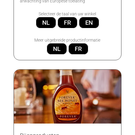
afwachting van Europese toelating
Selecteer de taal van uw winkel
NL
FR
EN
Meer uitgebreide productinformatie
NL
FR