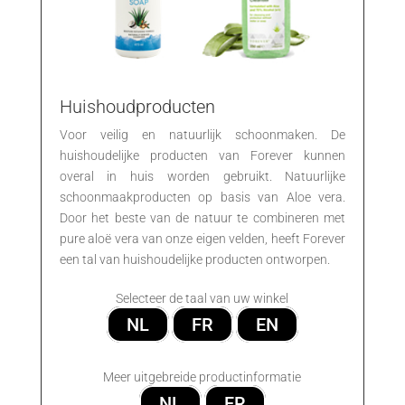
Huishoudproducten
Voor veilig en natuurlijk schoonmaken. De
huishoudelijke producten van Forever kunnen
overal in huis worden gebruikt. Natuurlijke
schoonmaakproducten op basis van Aloe vera.
Door het beste van de natuur te combineren met
pure aloë vera van onze eigen velden, heeft Forever
een tal van huishoudelijke producten ontworpen.
Selecteer de taal van uw winkel
NL
FR
EN
Meer uitgebreide productinformatie
NL
FR