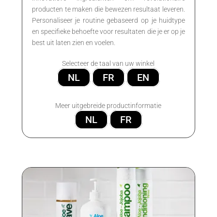
producten te maken die bewezen resultaat leveren.
Personaliseer je routine gebaseerd op je huidtype
en specifieke behoefte voor resultaten die je er op je
best uit laten zien en voelen.
Selecteer de taal van uw winkel
NL
FR
EN
Meer uitgebreide productinformatie
NL
FR