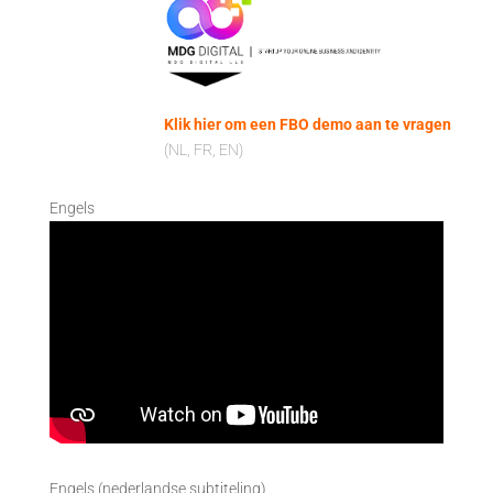
Klik hier om een FBO demo aan te vragen
(NL, FR, EN)
Engels
Engels (nederlandse subtiteling)