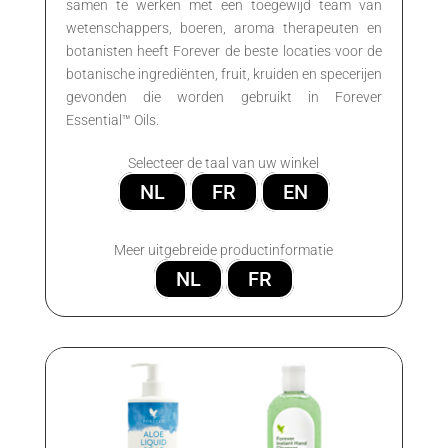
samen te werken met een toegewijd team van
wetenschappers, boeren, aroma therapeuten en
botanisten heeft Forever de beste locaties voor de
botanische ingrediënten, fruit, kruiden en specerijen
gevonden die worden gebruikt in Forever
Essential™ Oils.
Selecteer de taal van uw winkel
NL
FR
EN
Meer uitgebreide productinformatie
NL
FR