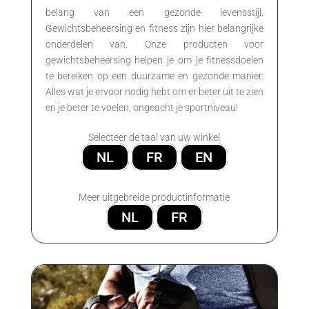
belang van een gezonde levensstijl.
Gewichtsbeheersing en fitness zijn hier belangrijke
onderdelen van. Onze producten voor
gewichtsbeheersing helpen je om je fitnessdoelen
te bereiken op een duurzame en gezonde manier.
Alles wat je ervoor nodig hebt om er beter uit te zien
en je beter te voelen, ongeacht je sportniveau!
Selecteer de taal van uw winkel
NL
FR
EN
Meer uitgebreide productinformatie
NL
FR