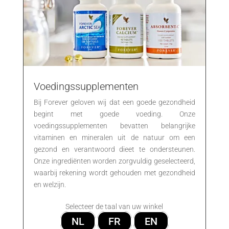
Voedingssupplementen
Bij Forever geloven wij dat een goede gezondheid
begint met goede voeding. Onze
voedingssupplementen bevatten belangrijke
vitaminen en mineralen uit de natuur om een
gezond en verantwoord dieet te ondersteunen.
Onze ingrediënten worden zorgvuldig geselecteerd,
waarbij rekening wordt gehouden met gezondheid
en welzijn.
Selecteer de taal van uw winkel
NL
FR
EN