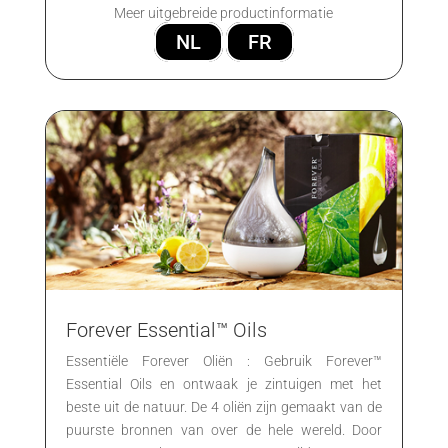
Meer uitgebreide productinformatie
NL
FR
Forever Essential™ Oils
Essentiële Forever Oliën : Gebruik Forever™
Essential Oils en ontwaak je zintuigen met het
beste uit de natuur. De 4 oliën zijn gemaakt van de
puurste bronnen van over de hele wereld. Door