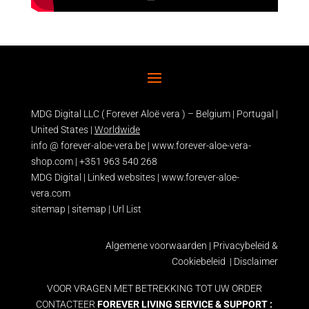
MDG Digital LLC ( Forever Aloë vera ) – Belgium | Portugal |
United States |
Worldwide
info @ forever-aloe-vera.be |
www.forever-aloe-vera-
shop.com
| +351 963 540 268
MDG Digital
|
Linked websites
|
www.forever-aloe-
vera.com
sitemap
|
sitemap
|
Url List
Algemene voorwaarden
|
Privacybeleid &
Cookiebeleid
|
Disclaimer
VOOR VRAGEN MET BETREKKING TOT UW ORDER
CONTACTEER
FOREVER LIVING SERVICE & SUPPORT :