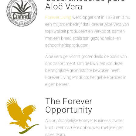
Aloë Vera
Forever Living
werd opgericht in 1978 en is nu
een miljardenbedrijf dat Forever Aloë Vera van
topkwaliteit produceert en verkoopt, samen
met een breed scala aan gezondheids- en
schoonheidsproducten.
Aloë vera gel vormt grotendeels de basis van
ons assortiment. Om de kwaliteit van deze
belangrijkste grondstof te bewaken heeft
Forever Living Products het gehele proces in
eigen beheer.
The Forever
Opportunity
Als onafhankelijke Forever Business Owner
kunt u een carrière opbouwen met je eigen
sales team.