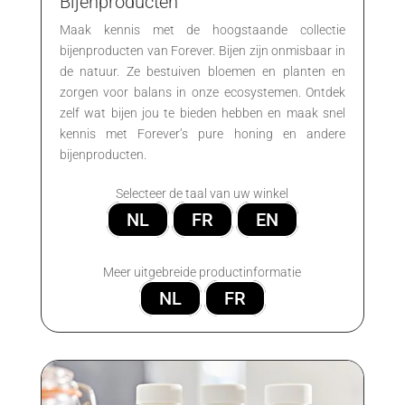
Bijenproducten
Maak kennis met de hoogstaande collectie
bijenproducten van Forever. Bijen zijn onmisbaar in
de natuur. Ze bestuiven bloemen en planten en
zorgen voor balans in onze ecosystemen. Ontdek
zelf wat bijen jou te bieden hebben en maak snel
kennis met Forever’s pure honing en andere
bijenproducten.
Selecteer de taal van uw winkel
NL
FR
EN
Meer uitgebreide productinformatie
NL
FR