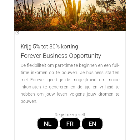
Krijg 5% tot 30% korting
Forever Business Opportunity
De flexibiliteit om part-time te beginnen en een full-
time inkomen op te bouwen. Je business starten
met Forever geeft je de mogelijkheid om mooie
inkomsten te genereren en de tijd en vrijheid te
hebben om jouw leven volgens jouw dromen te
bouwen.
Registreer jezelf
NL
FR
EN