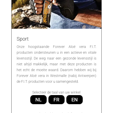
Sport
Onze hoogstaande Forever Aloë vera F.I.T.
producten ondersteunen u in een actieve en vitale
levensstijl. De weg naar een gezonde levensstijl is
niet altijd makkelijk, maar met deze producten is
het echt de moeite waard. Daarom hebben wij bij
Forever Aloë vera in Westmalle (nabij Antwerpen)
de F.I.T. producten voor u samengesteld.
Selecteer de taal van uw winkel
NL
FR
EN