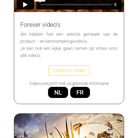
Forever video’s
We hebben hier een selectie gemaakt van de
product – en kennismakingsvideo’s.
Je kan ook een kijkje gaan nemen op Vimeo voor
alle video’s.
Vidoe's op Vimeo
Videooverzicht met uitgebreide informatie
NL
FR