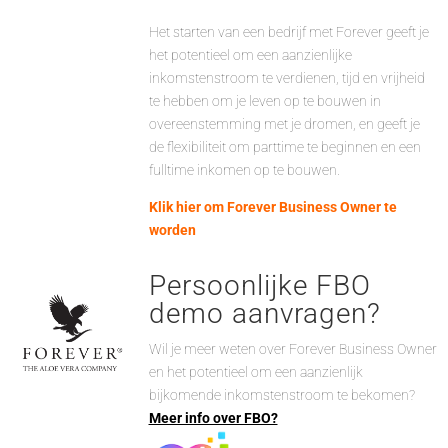
Het starten van een bedrijf met Forever geeft je
het potentieel om een aanzienlijke
inkomstenstroom te verdienen, tijd en vrijheid
te hebben om je leven op te bouwen in
overeenstemming met je dromen, en geeft je
de flexibiliteit om parttime te beginnen en een
fulltime inkomen op te bouwen.
Klik hier om Forever Business Owner te
worden
Persoonlijke FBO
demo aanvragen?
Wil je meer weten over Forever Business Owner
en het potentieel om een aanzienlijk
bijkomende inkomstenstroom te bekomen?
Meer info over FBO?