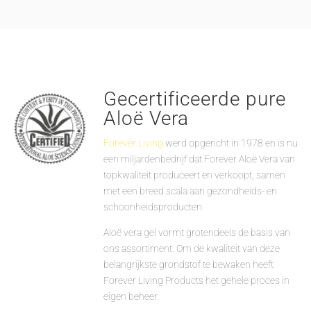
Gecertificeerde pure
Aloë Vera
Forever Living
werd opgericht in 1978 en is nu
een miljardenbedrijf dat Forever Aloë Vera van
topkwaliteit produceert en verkoopt, samen
met een breed scala aan gezondheids- en
schoonheidsproducten.
Aloë vera gel vormt grotendeels de basis van
ons assortiment. Om de kwaliteit van deze
belangrijkste grondstof te bewaken heeft
Forever Living Products het gehele proces in
eigen beheer.