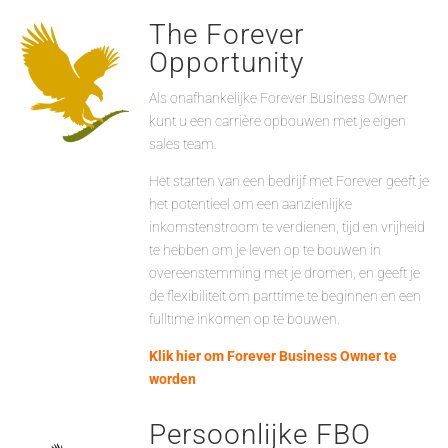
The Forever
Opportunity
Als onafhankelijke Forever Business Owner
kunt u een carrière opbouwen met je eigen
sales team.
Het starten van een bedrijf met Forever geeft je
het potentieel om een aanzienlijke
inkomstenstroom te verdienen, tijd en vrijheid
te hebben om je leven op te bouwen in
overeenstemming met je dromen, en geeft je
de flexibiliteit om parttime te beginnen en een
fulltime inkomen op te bouwen.
Klik hier om Forever Business Owner te
worden
Persoonlijke FBO